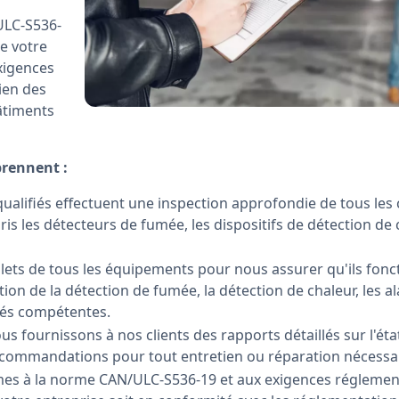
ULC-S536-
de votre
exigences
tien des
âtiments
prennent :
qualifiés effectuent une inspection approfondie de tous le
is les détecteurs de fumée, les dispositifs de détection de c
lets de tous les équipements pour nous assurer qu'ils fonc
ation de la détection de fumée, la détection de chaleur, les 
ités compétentes.
ous fournissons à nos clients des rapports détaillés sur l'ét
 recommandations pour tout entretien ou réparation nécessai
mes à la norme CAN/ULC-S536-19 et aux exigences réglement