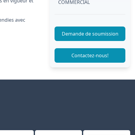
s en vigueur et
COMMERCIAL
cendies avec
Demande de soumission
Contactez-nous!