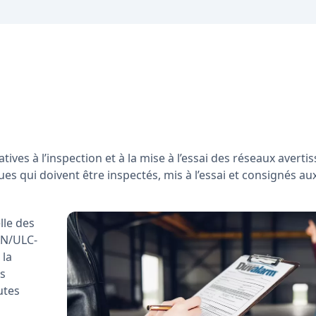
9
ves à l’inspection et à la mise à l’essai des réseaux averti
iques qui doivent être inspectés, mis à l’essai et consignés au
lle des
AN/ULC-
 la
es
utes